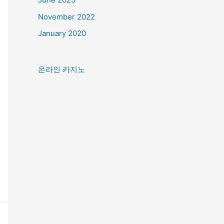
November 2022
January 2020
온라인 카지노