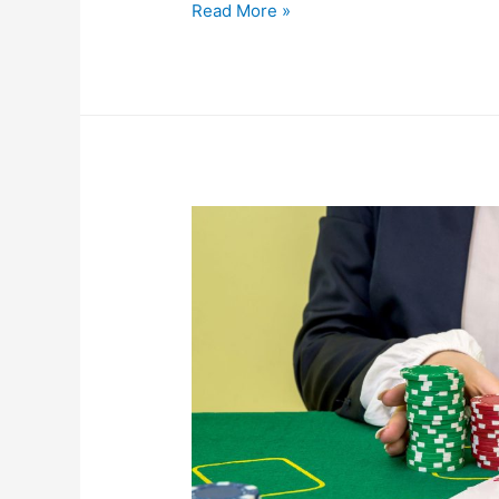
아
Read More »
케
이
드
게
임
이
중
심
이
되
다:
온
라
인
카
지