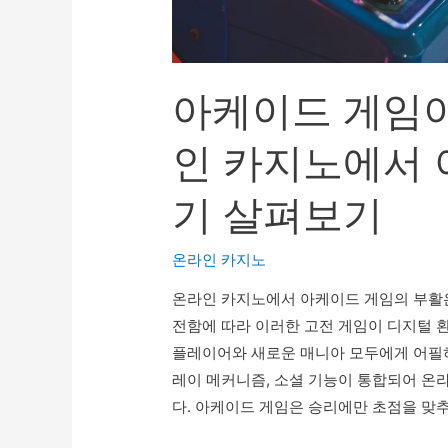
영
방
식
아케이드 게임이
인 카지노에서 
기 살펴보기
온라인 카지노
온라인 카지노에서 아케이드 게임의 부활은
전함에 따라 이러한 고전 게임이 디지털
플레이어와 새로운 매니아 모두에게 어필하
레이 메커니즘, 소셜 기능이 통합되어 온
다. 아케이드 게임은 승리에만 초점을 맞