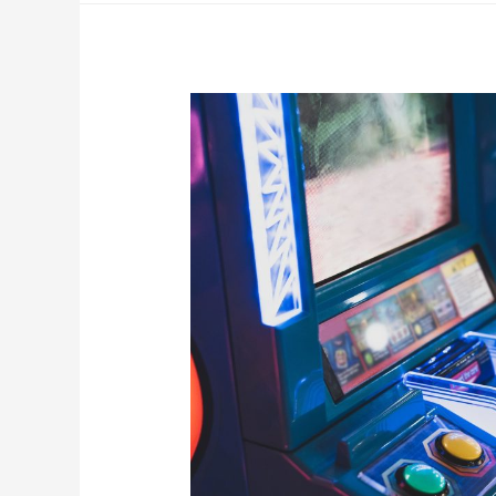
시
브
잭
팟
슬
롯
의
비
밀
을
풀
어
보
세
요:
운